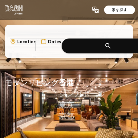
家を探す
Location
Dates
モダンリビング
香港
シンガポール
東京
京都