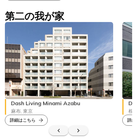
第二の我が家
Dash Living Minami Azabu
Das
麻布, 東京
根津
詳細はこちら
詳細