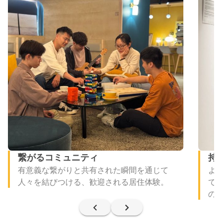
繋がるコミュニティ
持
有意義な繋がりと共有された瞬間を通じて
よ
人々を結びつける、歓迎される居住体験。
て
の