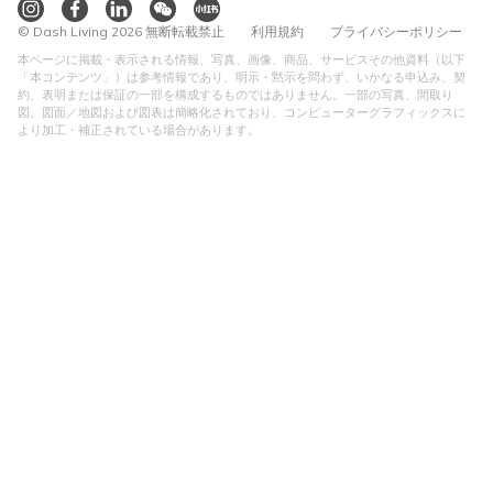
© Dash Living 2026 無断転載禁止
利用規約
プライバシーポリシー
本ページに掲載・表示される情報、写真、画像、商品、サービスその他資料（以下
「本コンテンツ」）は参考情報であり、明示・黙示を問わず、いかなる申込み、契
約、表明または保証の一部を構成するものではありません。一部の写真、間取り
図、図面／地図および図表は簡略化されており、コンピューターグラフィックスに
より加工・補正されている場合があります。