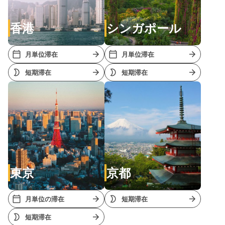
香港
シンガポール
月単位滞在
月単位滞在
短期滞在
短期滞在
東京
京都
月単位の滞在
短期滞在
短期滞在