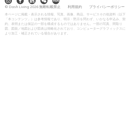
© Dash Living 2026 無断転載禁止
利用規約
プライバシーポリシー
本ページに掲載・表示される情報、写真、画像、商品、サービスその他資料（以下
「本コンテンツ」）は参考情報であり、明示・黙示を問わず、いかなる申込み、契
約、表明または保証の一部を構成するものではありません。一部の写真、間取り
図、図面／地図および図表は簡略化されており、コンピューターグラフィックスに
より加工・補正されている場合があります。