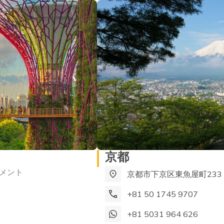
京都
トメント
京都市下京区東魚屋町233
+81 50 1745 9707
+81 5031 964 626