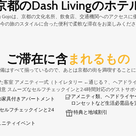
京都のDash Livingのホテ
ving Gojoは、京都の文化名所、飲食店、交通機関へのアクセ
今の旅のスタイルに合った便利で柔軟な滞在をお楽しみくださ
ご滞在に含
まれるもの
備はすべて揃っているので、あとは京都の街を満喫することに
た客室 アメニティ一式（トイレタリー ←通じる？、ヘアドラ
用意 スムーズなセルフチェックインと24時間対応のゲストサポ
アメニティ類、ヘアドライヤ
の家具付きアパートメント
ロンセットなど生活必需品を
セルフチェックインと24
特典と地域割引
ュニティイベント