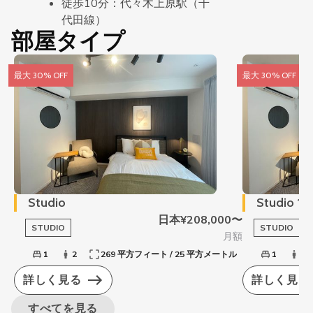
徒歩10分：代々木上原駅（千
代田線）
部屋タイプ
最大 30% OFF
最大 30% OFF
Studio
Studio 1F
日本¥208,000〜
STUDIO
STUDIO
月額
1
2
269 平方フィート / 25 平方メートル
1
2
詳しく見る
詳しく見る
すべてを見る