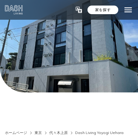
家を探す
ホームページ
東京
代々木上原
Dash Living Yoyogi Uehara