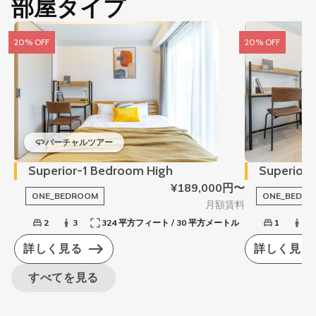
部屋タイプ
20% OFF
20% OFF
バーチャルツアー
Superior-1 Bedroom High
Superior
¥189,000円〜
ONE_BEDROOM
ONE_BEDR
月額賃料
2
3
324 平方フィート / 30 平方メートル
1
3
詳しく見る
詳しく見る
すべてを見る