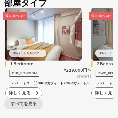
部屋タイプ
最大 35% OFF
最大 35% OFF
バーチャルツアー
バーチャ
1 Bedroom
2 Bedroo
¥219,000円〜
ONE_BEDROOM
TWO_BEDR
月額賃料
1
2
387 平方フィート / 36 平方メートル
2
3
詳しく見る
詳しく見る
すべてを見る