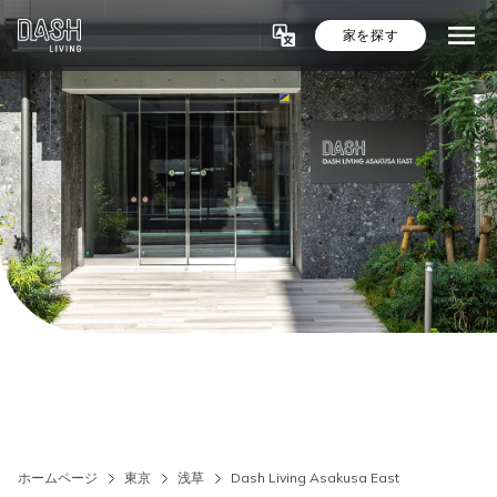
家を探す
ホームページ
東京
浅草
Dash Living Asakusa East