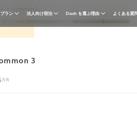
ン
Common 3
なプラン
法人向け宿泊
Dash を選ぶ理由
よくある質
 Common 3
共有