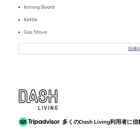
Ironing Board
Kettle
Gas Stove
設備
多くのDash Living利用者