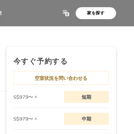
家を探す
問
すべて表示（7）
今すぐ予約する
空室状況を問い合わせる
S$979〜 ^
短期
S$979〜 ^
中期