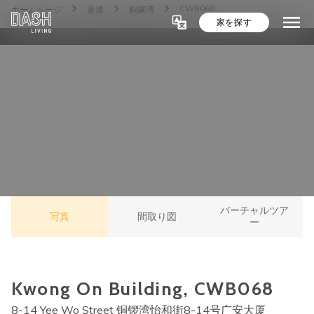
CWB068
ホームページ
香港
銅鑼湾
家を探す
バーチャルツア
写真
間取り図
ー
Kwong On Building, CWB068
8-14 Yee Wo Street 铜锣湾怡和街8-14号广安大厦