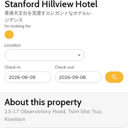
Stanford Hillview Hotel
香港天文台を見渡すエレガントなホテルレ
ジデンス
I'm looking for
Location
Check-in
Check-out
About this property
13-17 Observatory Road, Tsim Sha Tsui,
Kowloon