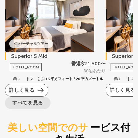
バーチャルツアー
Superior S Mid
Superior S
香港$21,500〜
HOTEL_ROOM
HOTEL_ROO
30泊あたり
1
2
215 平方フィート / 20 平方メートル
1
2
詳しく見る
詳しく見る
すべてを見る
美しい空間でのサ
ービス付