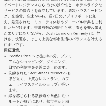
イベートレジデンスならではの独立性と、ホテルライクな
サービスの快適さを両立しています。週次ハウスキーピン
グ、光熱費、高速 Wi-Fi、週7日のアプリサポートに加
え、厳選されたコミュニティ体験やグローバル特典もご利
用いただけます。香港有数の利便性と落ち着きを兼ね備え
たエリアにありながら、Dash Living on Kennedy は、静
けさ、快適さ、そして上質な都市生活のバランスを叶える
住まいです。
周辺環境
:
Pacific Place へは徒歩約5分。プレミ
アムなショッピング、ダイニング、
日常の利便性を身近に楽しめます。
洗練された Star Street Precinct へも
ほど近く、上質なレストラン、カフ
ェ、ライフスタイルショップが揃い
ます。
緑を感じられる散歩道や自然に近い
ルートが身近にあり、都市生活と穏