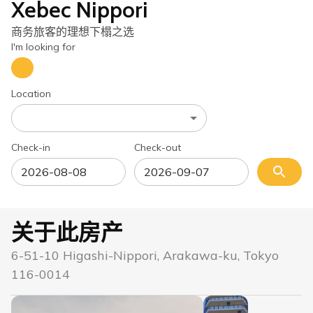
Xebec Nippori
商务旅客的理想下榻之选
I'm looking for
Location
Check-in
Check-out
关于此房产
6-51-10 Higashi-Nippori, Arakawa-ku, Tokyo
116-0014