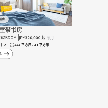
看房
室带书房
JPY320,000 起
每月
BEDROOM
2
444 平方尺 / 41 平方米
息