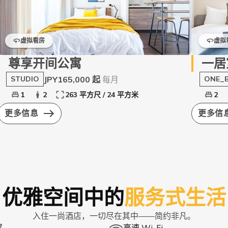
虚拟看房
虚拟
尊享开间公寓
一居
JPY165,000 起
每月
STUDIO
ONE_
1
2
263 平方尺 / 24 平方米
2
更多信息
更多信
优雅空间中的
服务式生活
入住一尚酒店，一切尽在其中——简约非凡。
置
高速 Wi-Fi