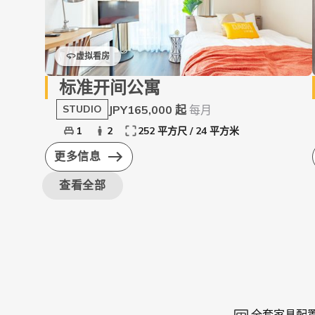
虚拟看房
标准开间公寓
JPY165,000 起
每月
STUDIO
1
2
252 平方尺 / 24 平方米
更多信息
查看全部
全套家具配