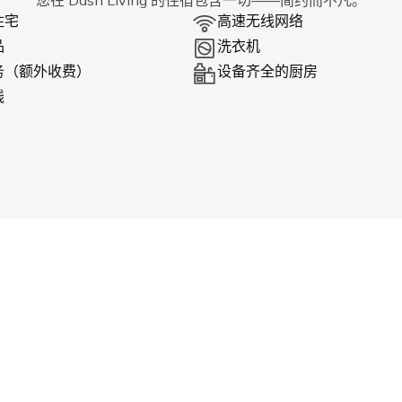
您在 Dash Living 的住宿包含一切——简约而不凡。
住宅
高速无线网络
品
洗衣机
务（额外收费）
设备齐全的厨房
线