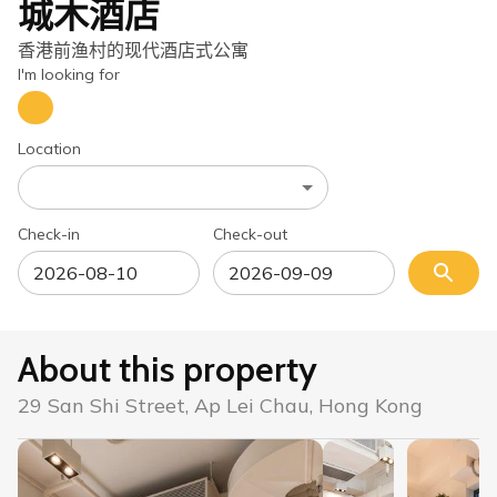
城木酒店
香港前渔村的现代酒店式公寓
I'm looking for
Location
Check-in
Check-out
About this property
29 San Shi Street, Ap Lei Chau, Hong Kong