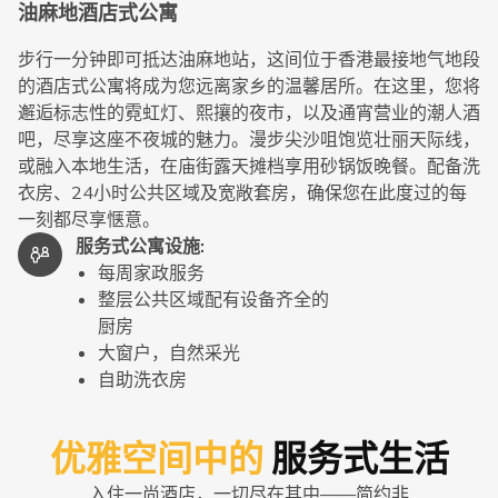
油麻地酒店式公寓
步行一分钟即可抵达油麻地站，这间位于香港最接地气地段
的酒店式公寓将成为您远离家乡的温馨居所。在这里，您将
邂逅标志性的霓虹灯、熙攘的夜市，以及通宵营业的潮人酒
吧，尽享这座不夜城的魅力。漫步尖沙咀饱览壮丽天际线，
或融入本地生活，在庙街露天摊档享用砂锅饭晚餐。配备洗
衣房、24小时公共区域及宽敞套房，确保您在此度过的每
一刻都尽享惬意。
服务式公寓设施
:
每周家政服务
整层公共区域配有设备齐全的
厨房
大窗户，自然采光
自助洗衣房
优雅空间中的
服务式生活
入住一尚酒店，一切尽在其中——简约非