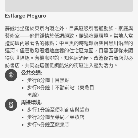
Estlargo Meguro
靜謐地坐落於東京內環之外，目黑區吸引著通勤族、家庭與
藝術家——他們鍾情於低調韻致，勝過喧囂環境。當地人常
造訪區內最著名的據點：中目黑的時髦聚落與目黑川沿岸的
運河。儘管散發著遠離塵囂的住宅區氛圍，目黑區卻從未顯
得與世隔絕。有機咖啡館、知名居酒屋、改造復古商店與必
訪書店，共同為這個低調酷炫的街區注入蓬勃活力。
公共交通
:
步行8分鐘｜目黑站
步行8分鐘｜不動前站（東急目
黑線）
周邊環境
:
步行1分鐘至便利商店與超市
步行3分鐘至藥局／藥妝店
步行5分鐘至龍泉寺