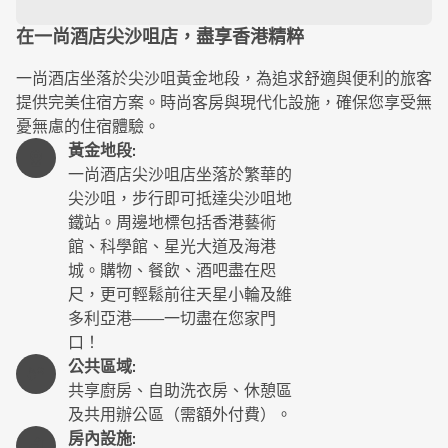
在一尚酒店尖沙咀店，盡享香港精粹
一尚酒店坐落於尖沙咀黃金地段，為追求舒適與便利的旅客
提供完美住宿方案。時尚客房與現代化設施，確保您享受無
憂無慮的住宿體驗。
黃金地段
:
一尚酒店尖沙咀店坐落於繁華的
尖沙咀，步行即可抵達尖沙咀地
鐵站。周邊地標包括香港藝術
館、科學館、星光大道及海港
城。購物、餐飲、酒吧盡在咫
尺，更可輕鬆前往天星小輪及維
多利亞港——一切盡在您家門
口！
公共區域
:
共享廚房、自助洗衣房、休憩區
及共用辦公區（需額外付費）。
房內設施
: