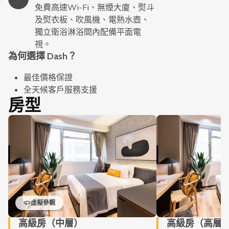
免費高速Wi-Fi、無煙大廈、熨斗
及熨衣板、吹風機、電熱水壺、
獨立衛浴淋浴間內配備平面電
視。
為何選擇 Dash？
最佳價格保證
全天候客戶服務支援
房型
虛擬參觀
高級房（中層）
高級房（高層