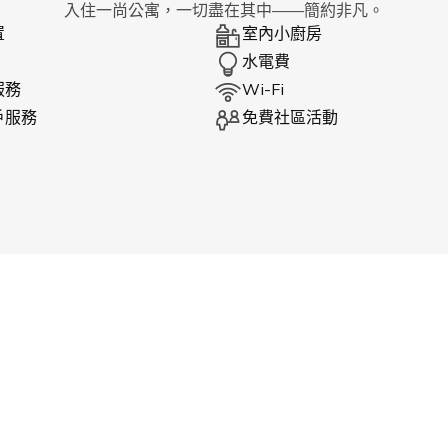
入住一尚公寓，一切盡在其中——簡約非凡。
置
室內小廚房
水電費
服務
Wi-Fi
戶服務
免費社區活動