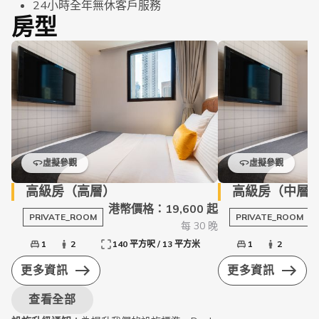
24小時全年無休客戶服務
房型
虛擬參觀
虛擬參觀
高級房（高層）
高級房（中層
港幣價格：19,600 起
PRIVATE_ROOM
PRIVATE_ROOM
每 30 晚
1
2
140 平方呎 / 13 平方米
1
2
更多資訊
更多資訊
查看全部