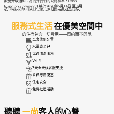
設施升級通知
：為提升我們的設施標準，Dash
Living on Hollywood 將於
2026年5月11日 至 6月
對於由此造成的任何不便，我們致上最誠摯的歉
19日
09:00 至 18:00 期間進行
排水管道更換工程
。
意，並衷心感謝您的耐心與體諒。如有任何查詢或
工作期间可能会产生噪音与尘埃，我们会尽力将其
需要協助，請隨時聯繫 reservations.hk@dash.co
控制在最低限度。
服務式生活
在優美空間中
或 support.hk@dash.co。
的住宿包含一切費用——簡約而不簡單.
全套傢俱配置
水電費全包
每週清潔服務
Wi-Fi
7天全天候客服支援
會員專屬優惠
住宅安全
免費社區活動
聽聽
一尚
客人的心聲